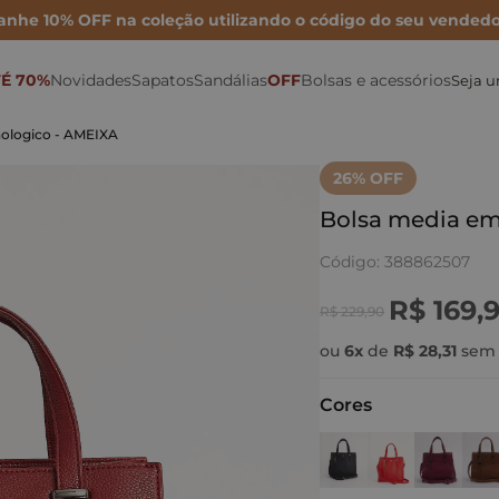
anhe 10% OFF na coleção utilizando o código do seu vendedo
É 70%
Novidades
Sapatos
Sandálias
OFF
Bolsas e acessórios
Seja 
Sonho por Nay
Mocassins
Bolsa Maxi
Rasteiras
Porta Cartão
Mules
nologico - AMEIXA
Inverno 26
Sapatilhas
Bolsa Média
Anabelas
Ver todas as Bolsas
26
% OFF
Metalizados
Scarpins
Bolsa Mini
Plataformas
Bolsa media em
Para festas
Tamancos
Bolsas de couro
Sandálias Altas
Código
:
388862507
Para o dia
Tênis e Oxford
Cintos
Sandálias médias e baixas
R$
169
,
R$
229
,
90
Para trabalhar
Botas e Coturnos
Carteiras
Papete
ou
6
x
de
R$
28
,
31
sem 
Cores