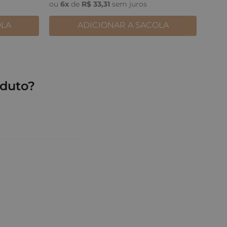
ou
6
x
de
R$
33
,
31
sem juros
OLA
ADICIONAR A SACOLA
duto?