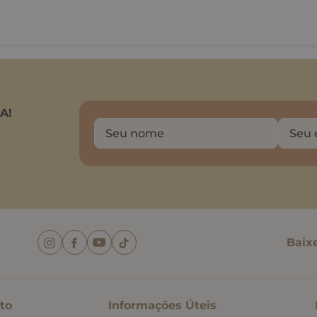
A!
Baix
to
Informações Úteis