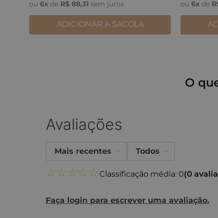
ou
6
x
de
R$
88
,
31
sem juros
ou
6
x
de
R
ADICIONAR A SACOLA
AD
O qu
Avaliações
Mais recentes
Todos
☆
☆
☆
☆
☆
Classificação média: 0
(0 avali
Faça login para escrever uma avaliação.