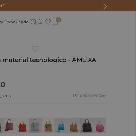
r*
0
um Franqueado
 material tecnologico - AMEIXA
90
Parcelamento
juros