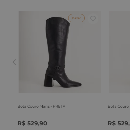
Bazar
Bota Couro Maris - PRETA
Bota Couro
R$
529
,
90
R$
529
,
34
35
36
37
38
39
34
35
3