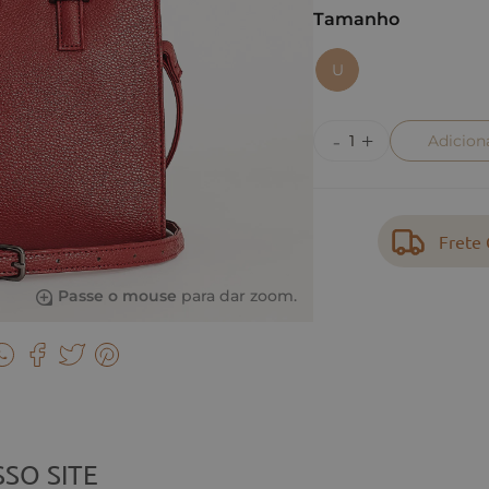
Tamanho
U
Adicion
Frete 
Passe o mouse
para dar zoom.
SO SITE