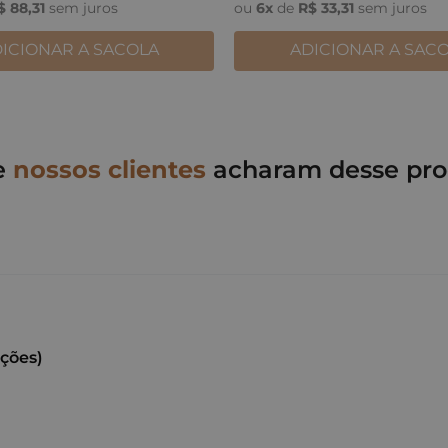
$
88
,
31
sem juros
ou
6
x
de
R$
33
,
31
sem juros
ICIONAR A SACOLA
ADICIONAR A SAC
e
nossos clientes
acharam desse pro
ações)