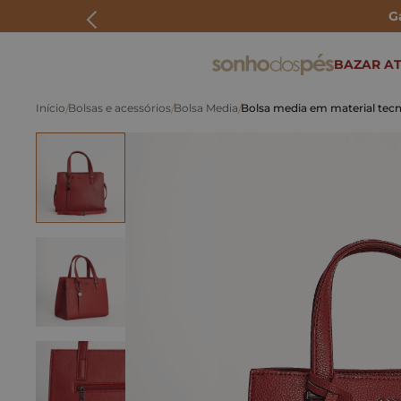
G
ERMOS MAIS BUSCADOS
BAZAR AT
rasteira
Bolsas e acessórios
Bolsa Media
Bolsa media em material tec
papete
tenis
bolsa
bota