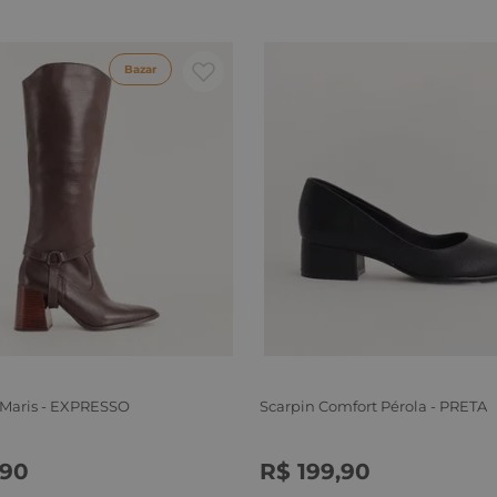
Bazar
 Maris - EXPRESSO
Scarpin Comfort Pérola - PRETA
90
R$
199
,
90
6
37
38
39
34
35
36
37
38
39
40