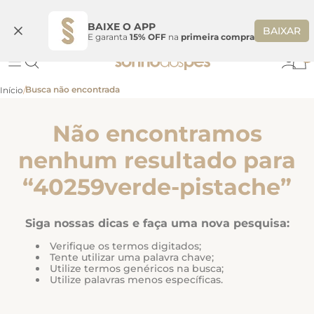
Ganhe 10% OFF
na primeira compra
S
BEMVINDASONHO
COPIAR
BAIXE O APP
BAIXAR
E garanta
15% OFF
na
primeira compra
0
Não encontramos
nenhum resultado para
“
40259verde-pistache
”
Siga nossas dicas e faça uma nova pesquisa:
Verifique os termos digitados;
Tente utilizar uma palavra chave;
Utilize termos genéricos na busca;
Utilize palavras menos específicas.