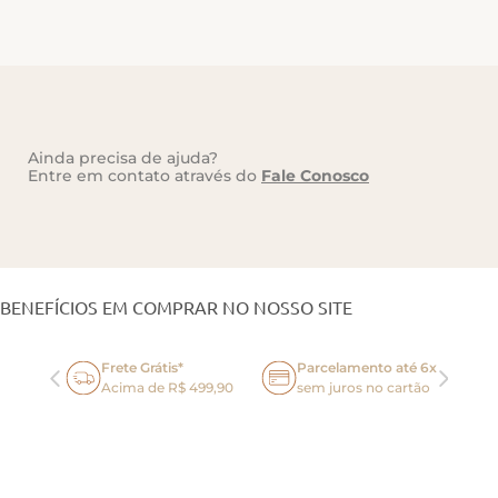
Ainda precisa de ajuda?
Entre em contato através do
Fale Conosco
VOCÊ TAMBÉM PODE GOSTAR
BENEFÍCIOS EM COMPRAR NO NOSSO SITE
Frete Grátis*
Parcelamento até 6x
oca
Acima de R$ 499,90
sem juros no cartão