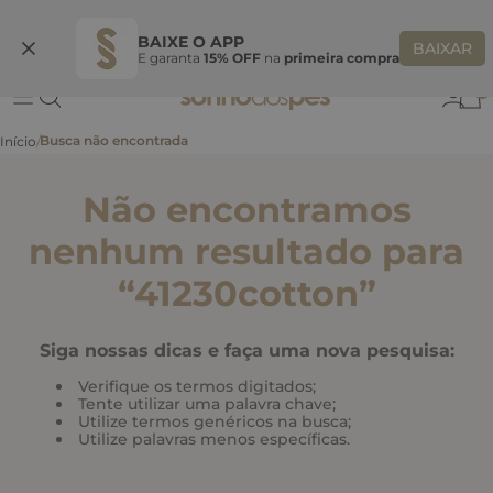
Ganhe 10% OFF
na primeira compra
S
BEMVINDASONHO
COPIAR
BAIXE O APP
BAIXAR
E garanta
15% OFF
na
primeira compra
0
Não encontramos
nenhum resultado para
“
41230cotton
”
Siga nossas dicas e faça uma nova pesquisa:
Verifique os termos digitados;
Tente utilizar uma palavra chave;
Utilize termos genéricos na busca;
Utilize palavras menos específicas.