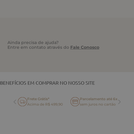
Ainda precisa de ajuda?
Entre em contato através do
Fale Conosco
VOCÊ TAMBÉM PODE GOSTAR
BENEFÍCIOS EM COMPRAR NO NOSSO SITE
Frete Grátis*
Parcelamento até 6x
oca
Acima de R$ 499,90
sem juros no cartão