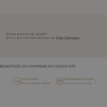
Ainda precisa de ajuda?
Entre em contato através do
Fale Conosco
VOCÊ TAMBÉM PODE GOSTAR
BENEFÍCIOS EM COMPRAR NO NOSSO SITE
Frete Grátis*
Parcelamento até 6x
oca
Acima de R$ 499,90
sem juros no cartão