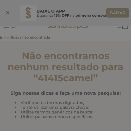
Ganhe 10% OFF
na primeira compra
S
BEMVINDASONHO
COPIAR
BAIXE O APP
BAIXAR
E garanta
15% OFF
na
primeira compra
0
Não encontramos
nenhum resultado para
“
41415camel
”
Siga nossas dicas e faça uma nova pesquisa:
Verifique os termos digitados;
Tente utilizar uma palavra chave;
Utilize termos genéricos na busca;
Utilize palavras menos específicas.