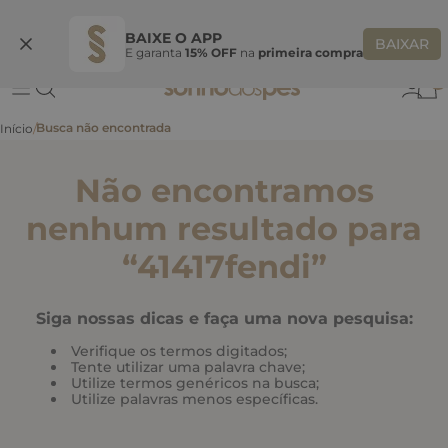
Ganhe 10% OFF
na primeira compra
S
BEMVINDASONHO
COPIAR
BAIXE O APP
BAIXAR
E garanta
15% OFF
na
primeira compra
0
Não encontramos
nenhum resultado para
“
41417fendi
”
Siga nossas dicas e faça uma nova pesquisa:
Verifique os termos digitados;
Tente utilizar uma palavra chave;
Utilize termos genéricos na busca;
Utilize palavras menos específicas.