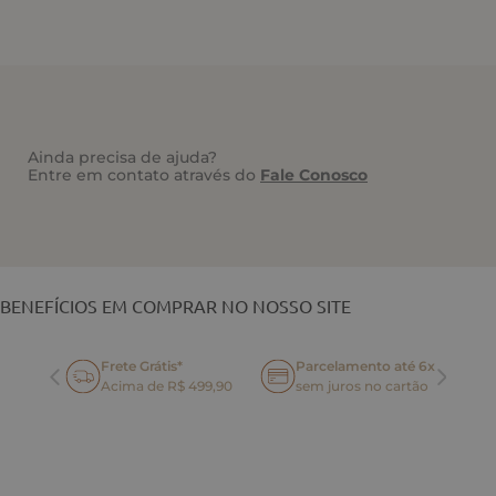
Ainda precisa de ajuda?
Entre em contato através do
Fale Conosco
VOCÊ TAMBÉM PODE GOSTAR
BENEFÍCIOS EM COMPRAR NO NOSSO SITE
Frete Grátis*
Parcelamento até 6x
oca
Acima de R$ 499,90
sem juros no cartão