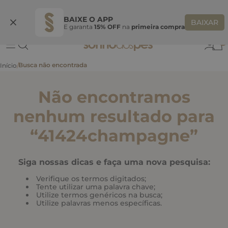
Ganhe 10% OFF
na primeira compra
S
BEMVINDASONHO
COPIAR
BAIXE O APP
BAIXAR
E garanta
15% OFF
na
primeira compra
0
Não encontramos
nenhum resultado para
“
41424champagne
”
Siga nossas dicas e faça uma nova pesquisa:
Verifique os termos digitados;
Tente utilizar uma palavra chave;
Utilize termos genéricos na busca;
Utilize palavras menos específicas.