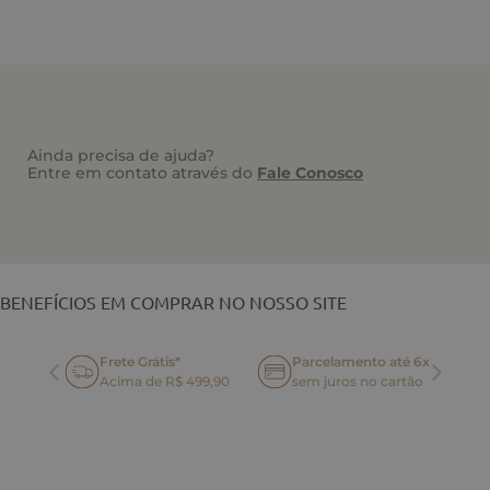
Ainda precisa de ajuda?
Entre em contato através do
Fale Conosco
VOCÊ TAMBÉM PODE GOSTAR
BENEFÍCIOS EM COMPRAR NO NOSSO SITE
Frete Grátis*
Parcelamento até 6x
oca
Acima de R$ 499,90
sem juros no cartão