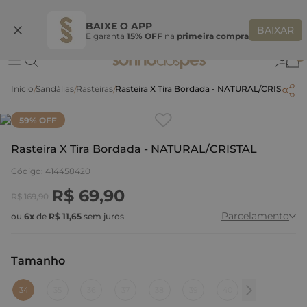
Ganhe 10% OFF na coleção utilizando o código do seu vendedor*
S
BAIXE O APP
BAIXAR
E garanta
15% OFF
na
primeira compra
0
Sandálias
Rasteiras
Rasteira X Tira Bordada - NATURAL/CRISTAL
Clique
para dar zoom.
59
% OFF
Rasteira X Tira Bordada - NATURAL/CRISTAL
Código
:
414458420
R$
69
,
90
R$
169
,
90
Parcelamento
ou
6
x
de
R$
11
,
65
sem juros
Tamanho
:
34
34
35
36
37
38
39
40