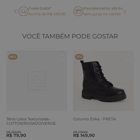
Frete Grátis*
Parcelamento até 6x
oca
Acima de R$ 499,90
sem juros no cartão
VOCÊ TAMBÉM PODE GOSTAR
58%
17%
Tênis Listra Texturizada -
Coturno Érika - PRETA
COTTON/ROSADO/VERDE
ERVA
R$
189
,
90
R$
179
,
90
R$
79
,
90
R$
149
,
90