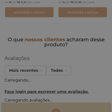
ou
6
x
de
R$
13
,
31
sem juros
ou
6
x
de
R$
24
,
98
sem juros
ADICIONAR A SACOLA
ADICIONAR A SACOLA
O que
nossos clientes
acharam desse
produto?
Avaliações
Mais recentes
Todos
Carregando…
Faça login para escrever uma avaliação.
Carregando avaliações…