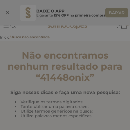
Ganhe 10% OFF
na primeira compra
S
BEMVINDASONHO
COPIAR
BAIXE O APP
BAIXAR
E garanta
15% OFF
na
primeira compra
0
Não encontramos
nenhum resultado para
“
41448onix
”
Siga nossas dicas e faça uma nova pesquisa:
Verifique os termos digitados;
Tente utilizar uma palavra chave;
Utilize termos genéricos na busca;
Utilize palavras menos específicas.