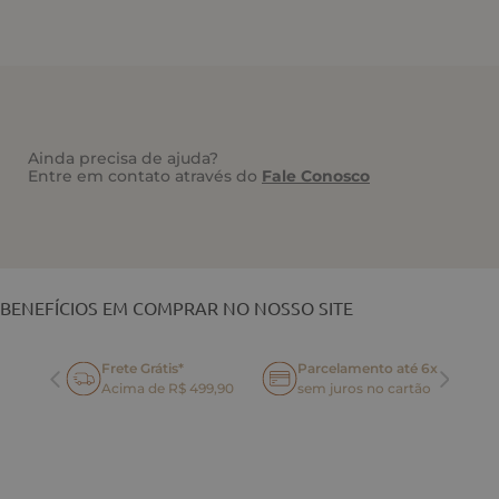
Ainda precisa de ajuda?
Entre em contato através do
Fale Conosco
VOCÊ TAMBÉM PODE GOSTAR
BENEFÍCIOS EM COMPRAR NO NOSSO SITE
Frete Grátis*
Parcelamento até 6x
oca
Acima de R$ 499,90
sem juros no cartão