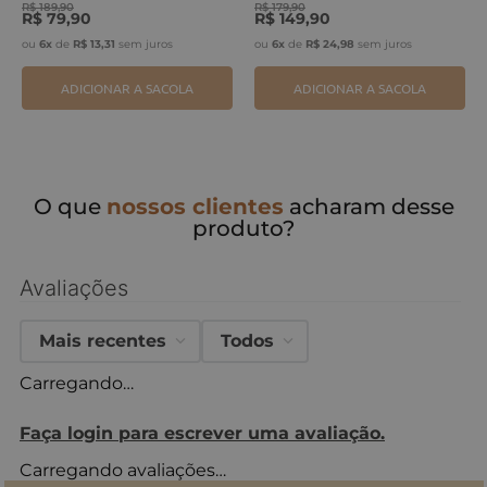
R$
189
,
90
R$
179
,
90
R$
79
,
90
R$
149
,
90
ou
6
x
de
R$
13
,
31
sem juros
ou
6
x
de
R$
24
,
98
sem juros
ADICIONAR A SACOLA
ADICIONAR A SACOLA
O que
nossos clientes
acharam desse
produto?
Avaliações
Mais recentes
Todos
Carregando…
Faça login para escrever uma avaliação.
Carregando avaliações…