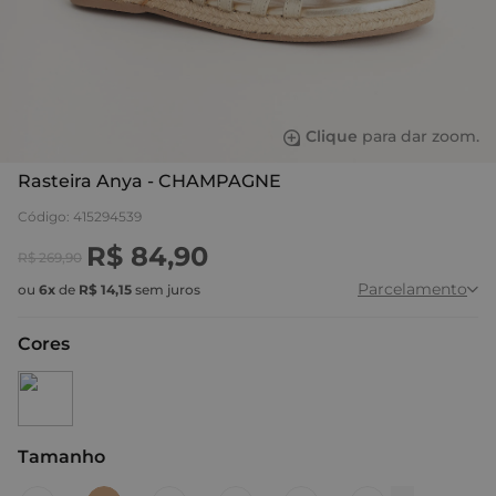
Clique
para dar zoom.
Rasteira Anya - CHAMPAGNE
Código
:
415294539
R$
84
,
90
R$
269
,
90
Parcelamento
ou
6
x
de
R$
14
,
15
sem juros
Cores
Tamanho
:
35