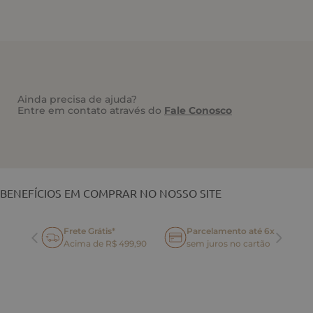
Ainda precisa de ajuda?
Entre em contato através do
Fale Conosco
VOCÊ TAMBÉM PODE GOSTAR
BENEFÍCIOS EM COMPRAR NO NOSSO SITE
Frete Grátis*
Parcelamento até 6x
oca
Acima de R$ 499,90
sem juros no cartão