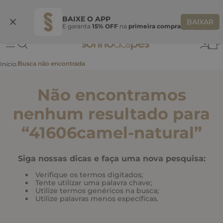
Ganhe 10% OFF
na primeira compra
S
BEMVINDASONHO
COPIAR
BAIXE O APP
BAIXAR
E garanta
15% OFF
na
primeira compra
0
Não encontramos
nenhum resultado para
“
41606camel-natural
”
Siga nossas dicas e faça uma nova pesquisa:
Verifique os termos digitados;
Tente utilizar uma palavra chave;
Utilize termos genéricos na busca;
Utilize palavras menos específicas.