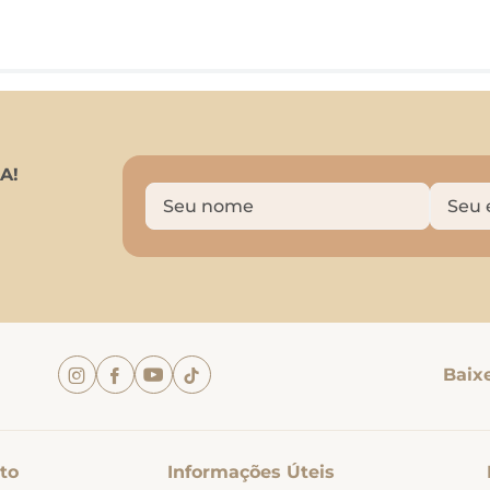
A!
Baix
to
Informações Úteis