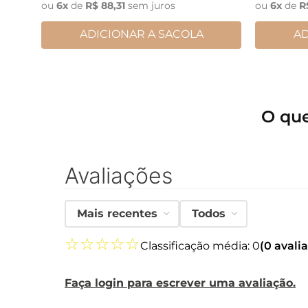
ou
6
x
de
R$
88
,
31
sem juros
ou
6
x
de
R
ADICIONAR A SACOLA
AD
O qu
Avaliações
Mais recentes
Todos
☆
☆
☆
☆
☆
Classificação média: 0
(0 avali
Faça login para escrever uma avaliação.