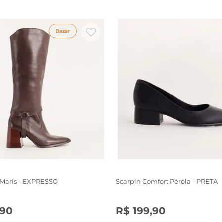
Bazar
 Maris - EXPRESSO
Scarpin Comfort Pérola - PRETA
90
R$
199
,
90
6
37
38
39
34
35
36
37
38
39
40