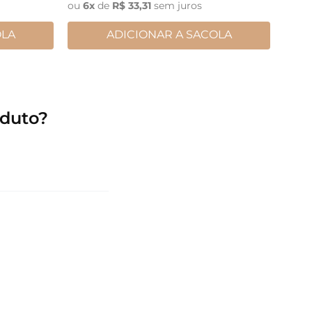
ou
6
x
de
R$
33
,
31
sem juros
OLA
ADICIONAR A SACOLA
duto?