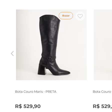
Bazar
Bota Couro Maris - PRETA
Bota Couro
R$
529
,
90
R$
529
,
34
35
36
37
38
39
34
35
3