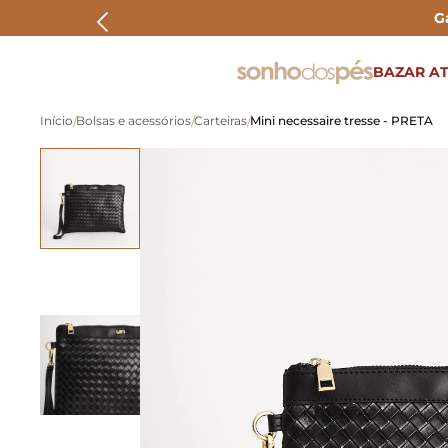
G
ERMOS MAIS BUSCADOS
BAZAR AT
rasteira
Bolsas e acessórios
Carteiras
Mini necessaire tresse - PRETA
papete
tenis
bolsa
bota