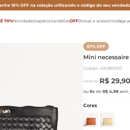
anhe 10% OFF na coleção utilizando o código do seu vendedo
É 70%
Novidades
Sapatos
Sandálias
OFF
Bolsas e acessórios
Seja 
Sonho por Nay
Mocassins
Bolsa Maxi
Rasteiras
Porta Cartão
Mules
Inverno 26
Sapatilhas
Bolsa Média
Anabelas
Ver todas as Bolsas
67
% OFF
Metalizados
Scarpins
Bolsa Mini
Plataformas
Mini necessaire
Para festas
Tamancos
Bolsas de couro
Sandálias Altas
Código
:
416380002
Para o dia
Tênis e Oxford
Cintos
Sandálias médias e baixas
R$
29
,
9
R$
89
,
90
Para trabalhar
Botas e Coturnos
Carteiras
Papete
ou
6
x
de
R$
4
,
98
sem 
Cores