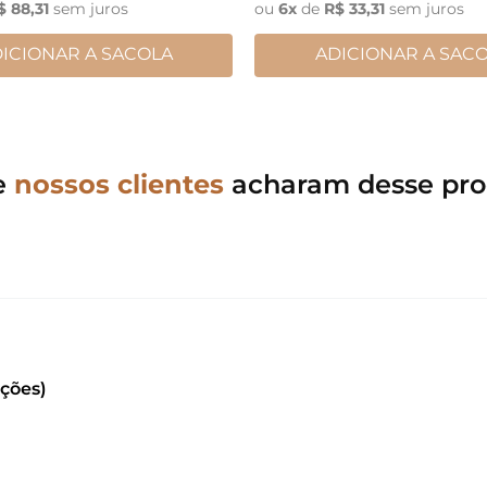
$
88
,
31
sem juros
ou
6
x
de
R$
33
,
31
sem juros
ICIONAR A SACOLA
ADICIONAR A SAC
e
nossos clientes
acharam desse pro
ações)