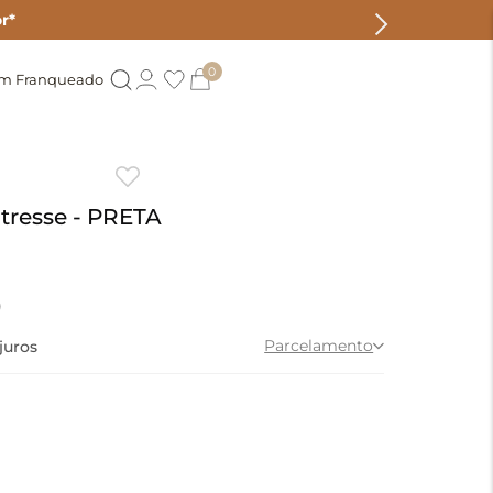
r*
0
um Franqueado
 tresse - PRETA
0
Parcelamento
juros