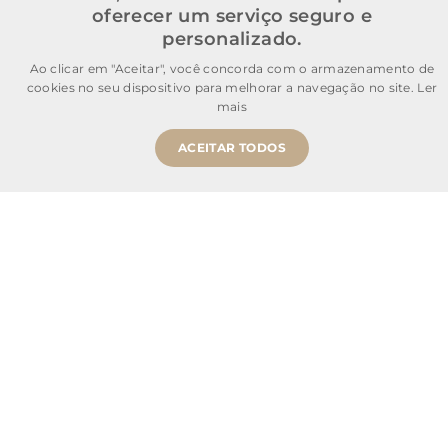
oferecer um serviço seguro e
Atendimento
personalizado.
Informações Úteis
Ao clicar em "Aceitar", você concorda com o armazenamento de
cookies no seu dispositivo para melhorar a navegação no site.
Ler
mais
Mais buscados
ACEITAR TODOS
Comprar Agora
SOMOS SONHO LTDA
Cnpj: 28.445.729/0001-90 | IE: 11.902.839 | (21) 3606-0200
admecommerce@sonhodospes.com.br
Estrada Do Campo D'areia, 132, CD Sonho dos Pés
Rio de Janeiro, RJ, 22743-310