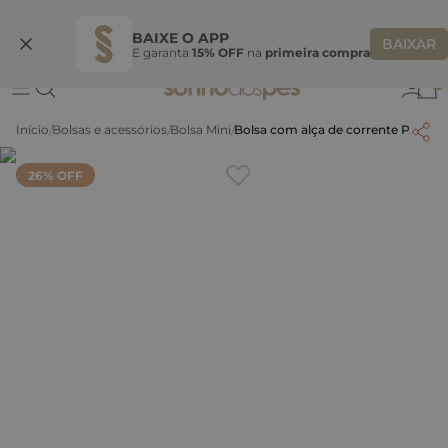
Ganhe 10% OFF na coleção utilizando o código do seu vendedor*
S
BAIXE O APP
BAIXAR
E garanta
15% OFF
na
primeira compra
0
Bolsas e acessórios
Bolsa Mini
Bolsa com alça de corrente P - AM
26
% OFF