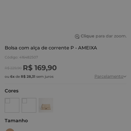
Clique
para dar zoom.
Bolsa com alça de corrente P - AMEIXA
Código
:
416482507
R$
169
,
90
R$
229
,
90
Parcelamento
ou
6
x
de
R$
28
,
31
sem juros
Cores
Tamanho
:
U