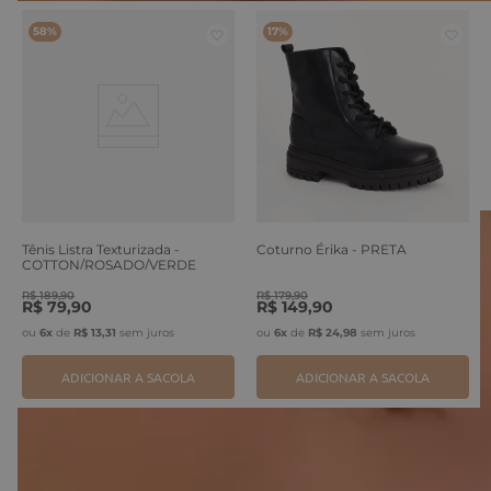
58%
17%
Tênis Listra Texturizada -
Coturno Érika - PRETA
COTTON/ROSADO/VERDE
ERVA
R$
189
,
90
R$
179
,
90
R$
79
,
90
R$
149
,
90
ou
6
x
de
R$
13
,
31
sem juros
ou
6
x
de
R$
24
,
98
sem juros
ADICIONAR A SACOLA
ADICIONAR A SACOLA