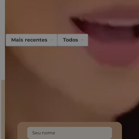
O que
nossos clientes
acharam desse
produto?
Avaliações
Mais recentes
Todos
Carregando…
Faça login para escrever uma avaliação.
Carregando avaliações…
GANHE 10% NA PRIMEIRA COMPRA!
Inscreva-se em nossa Newsletter
e fique por dentro do
mundo Sonho dos Pés, descontos e produtos
exclusivos.