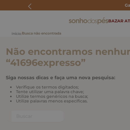
Ga
ERMOS MAIS BUSCADOS
BAZAR AT
rasteira
papete
Não encontramos nenhum
tenis
bolsa
“
41696expresso
”
bota
Siga nossas dicas e faça uma nova pesquisa:
Verifique os termos digitados;
Tente utilizar uma palavra chave;
Utilize termos genéricos na busca;
Utilize palavras menos específicas.
Buscar