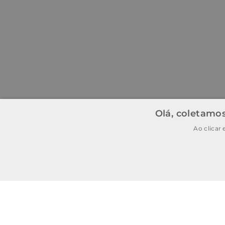
Olá, coletamos
Ao clicar
BAIXE O APP
BAIXAR
E garanta
15% OFF
na
primeira
compra