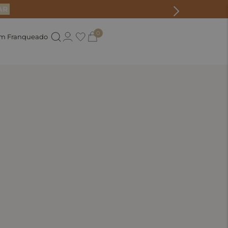
AR
0
um Franqueado