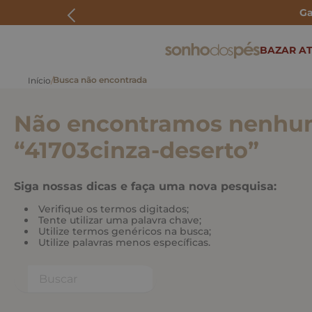
Ga
ERMOS MAIS BUSCADOS
BAZAR AT
rasteira
papete
Não encontramos nenhum
tenis
bolsa
“
41703cinza-deserto
”
bota
Siga nossas dicas e faça uma nova pesquisa:
Verifique os termos digitados;
Tente utilizar uma palavra chave;
Utilize termos genéricos na busca;
Utilize palavras menos específicas.
Buscar