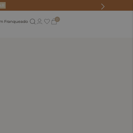
AR
0
um Franqueado