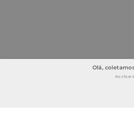
Olá, coletamos
Ao clicar
BAIXE O APP
BAIXAR
E garanta
15% OFF
na
primeira
compra