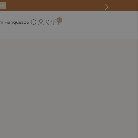
AR
0
um Franqueado