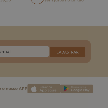
499,90
sem juros no cartão
CADASTRAR
e o nosso APP