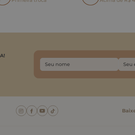
Primeira troca
Acima de R$ 
A!
Baix