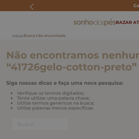
Ga
ERMOS MAIS BUSCADOS
BAZAR AT
rasteira
papete
Não encontramos nenhum
tenis
bolsa
“
41726gelo-cotton-preto
”
bota
Siga nossas dicas e faça uma nova pesquisa:
Verifique os termos digitados;
Tente utilizar uma palavra chave;
Utilize termos genéricos na busca;
Utilize palavras menos específicas.
Buscar