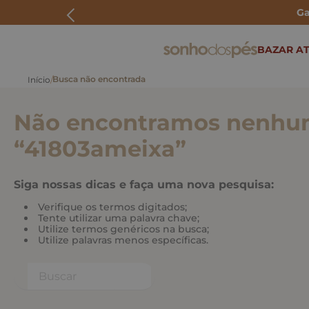
Ga
ERMOS MAIS BUSCADOS
BAZAR AT
rasteira
papete
Não encontramos nenhum
tenis
bolsa
“
41803ameixa
”
bota
Siga nossas dicas e faça uma nova pesquisa:
Verifique os termos digitados;
Tente utilizar uma palavra chave;
Utilize termos genéricos na busca;
Utilize palavras menos específicas.
Buscar