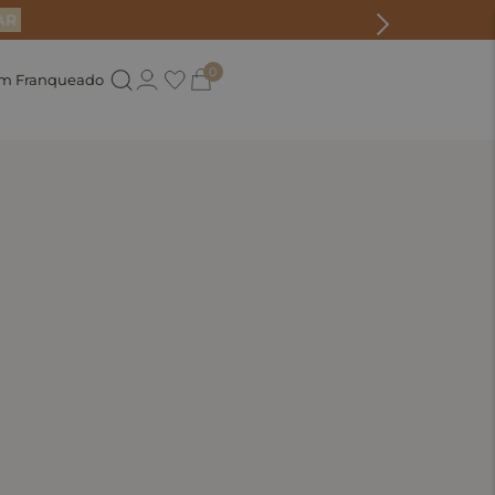
AR
0
um Franqueado