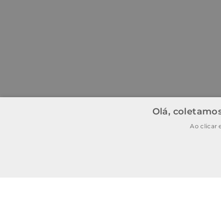
Olá, coletamos
Ao clicar
BAIXE O APP
BAIXAR
E garanta
15% OFF
na
primeira
compra