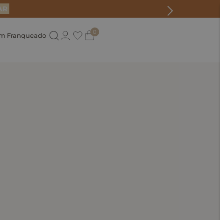
AR
0
um Franqueado