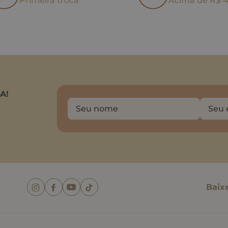
Primeira troca
Acima de R$ 
A!
Baix