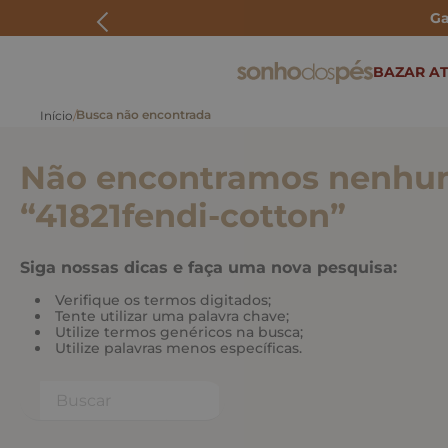
Ga
ERMOS MAIS BUSCADOS
BAZAR AT
rasteira
papete
Não encontramos nenhum
tenis
bolsa
“
41821fendi-cotton
”
bota
Siga nossas dicas e faça uma nova pesquisa:
Verifique os termos digitados;
Tente utilizar uma palavra chave;
Utilize termos genéricos na busca;
Utilize palavras menos específicas.
Buscar