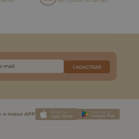
499,90
sem juros no cartão
CADASTRAR
e o nosso APP