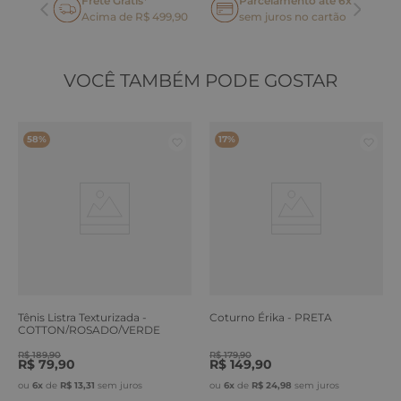
Frete Grátis*
Parcelamento até 6x
oca
Acima de R$ 499,90
sem juros no cartão
VOCÊ TAMBÉM PODE GOSTAR
58%
17%
Tênis Listra Texturizada -
Coturno Érika - PRETA
COTTON/ROSADO/VERDE
ERVA
R$
189
,
90
R$
179
,
90
R$
79
,
90
R$
149
,
90
ou
6
x
de
R$
13
,
31
sem juros
ou
6
x
de
R$
24
,
98
sem juros