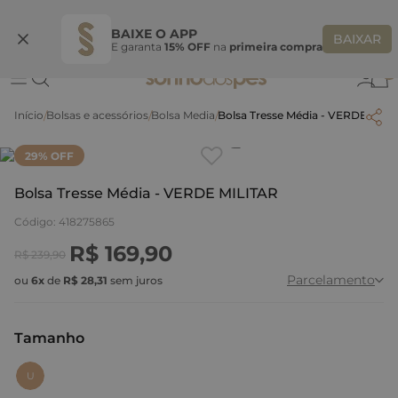
Ganhe 10% OFF na coleção utilizando o código do seu vendedor*
S
BAIXE O APP
BAIXAR
E garanta
15% OFF
na
primeira compra
0
Bolsas e acessórios
Bolsa Media
Bolsa Tresse Média - VERDE MILI
Clique
para dar zoom.
29
% OFF
Bolsa Tresse Média - VERDE MILITAR
Código
:
418275865
R$
169
,
90
R$
239
,
90
Parcelamento
ou
6
x
de
R$
28
,
31
sem juros
Tamanho
:
U
U