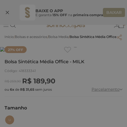
Ganhe 10% OFF na coleção utilizando o código do seu vendedor*
S
BAIXE O APP
BAIXAR
E garanta
15% OFF
na
primeira compra
0
Bolsas e acessórios
Bolsa Media
Bolsa Sintética Média Office - MIL
Clique
para dar zoom.
27
% OFF
Bolsa Sintética Média Office - MILK
Código
:
418333341
R$
189
,
90
R$
259
,
90
Parcelamento
ou
6
x
de
R$
31
,
65
sem juros
Tamanho
:
U
U