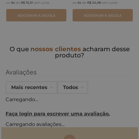
ou
6
x
de
R$
13
,
31
sem juros
ou
6
x
de
R$
24
,
98
sem juros
ADICIONAR A SACOLA
ADICIONAR A SACOLA
O que
nossos clientes
acharam desse
produto?
Avaliações
Mais recentes
Todos
Carregando…
Faça login para escrever uma avaliação.
Carregando avaliações…