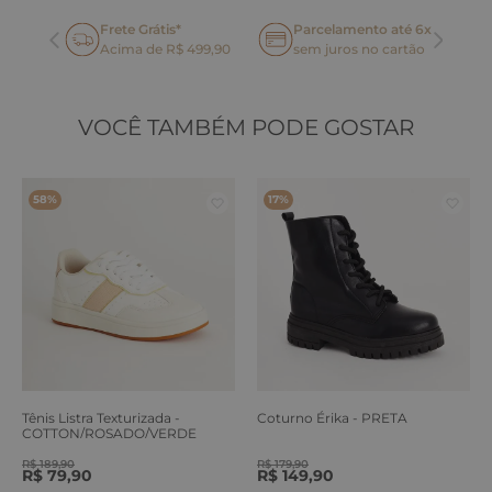
Frete Grátis*
Parcelamento até 6x
oca
Acima de R$ 499,90
sem juros no cartão
VOCÊ TAMBÉM PODE GOSTAR
58%
17%
Tênis Listra Texturizada -
Coturno Érika - PRETA
COTTON/ROSADO/VERDE
ERVA
R$
189
,
90
R$
179
,
90
R$
79
,
90
R$
149
,
90