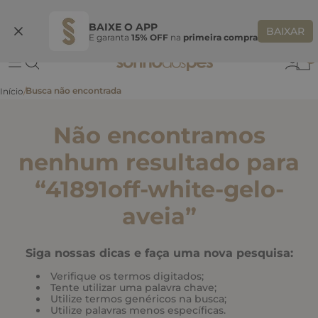
Ganhe 10% OFF
na primeira compra
S
BEMVINDASONHO
COPIAR
BAIXE O APP
BAIXAR
E garanta
15% OFF
na
primeira compra
0
Não encontramos
nenhum resultado para
“
41891off-white-gelo-
aveia
”
Siga nossas dicas e faça uma nova pesquisa:
Verifique os termos digitados;
Tente utilizar uma palavra chave;
Utilize termos genéricos na busca;
Utilize palavras menos específicas.