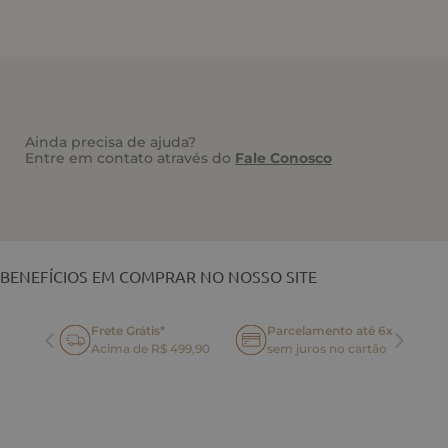
Ainda precisa de ajuda?
Entre em contato através do
Fale Conosco
VOCÊ TAMBÉM PODE GOSTAR
BENEFÍCIOS EM COMPRAR NO NOSSO SITE
Frete Grátis*
Parcelamento até 6x
oca
Acima de R$ 499,90
sem juros no cartão