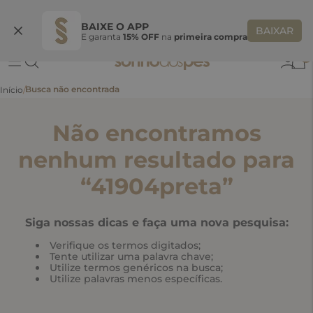
Ganhe 10% OFF na coleção utilizando o código do seu vendedor*
S
BAIXE O APP
BAIXAR
E garanta
15% OFF
na
primeira compra
0
Não encontramos
nenhum resultado para
“
41904preta
”
Siga nossas dicas e faça uma nova pesquisa:
Verifique os termos digitados;
Tente utilizar uma palavra chave;
Utilize termos genéricos na busca;
Utilize palavras menos específicas.