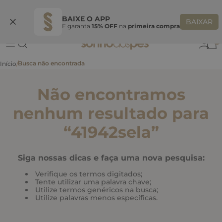
Ganhe 10% OFF
na primeira compra
S
BEMVINDASONHO
COPIAR
BAIXE O APP
BAIXAR
E garanta
15% OFF
na
primeira compra
0
Não encontramos
nenhum resultado para
“
41942sela
”
Siga nossas dicas e faça uma nova pesquisa:
Verifique os termos digitados;
Tente utilizar uma palavra chave;
Utilize termos genéricos na busca;
Utilize palavras menos específicas.