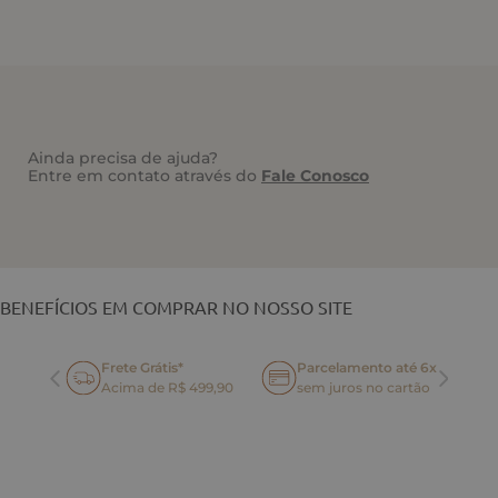
Ainda precisa de ajuda?
Entre em contato através do
Fale Conosco
VOCÊ TAMBÉM PODE GOSTAR
BENEFÍCIOS EM COMPRAR NO NOSSO SITE
Frete Grátis*
Parcelamento até 6x
oca
Acima de R$ 499,90
sem juros no cartão