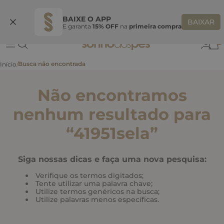
Ganhe 10% OFF
na primeira compra
S
BEMVINDASONHO
COPIAR
BAIXE O APP
BAIXAR
E garanta
15% OFF
na
primeira compra
0
Não encontramos
nenhum resultado para
“
41951sela
”
Siga nossas dicas e faça uma nova pesquisa:
Verifique os termos digitados;
Tente utilizar uma palavra chave;
Utilize termos genéricos na busca;
Utilize palavras menos específicas.