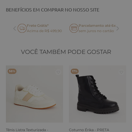
BENEFÍCIOS EM COMPRAR NO NOSSO SITE
Frete Grátis*
Parcelamento até 6x
oca
Acima de R$ 499,90
sem juros no cartão
VOCÊ TAMBÉM PODE GOSTAR
58%
17%
Tênis Listra Texturizada -
Coturno Érika - PRETA