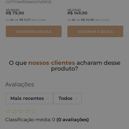
COTTON/ROSADO/VERDE
ERVA
R$
189
,
90
R$
179
,
90
R$
79
,
90
R$
149
,
90
ou
6
x
de
R$
13
,
31
sem juros
ou
6
x
de
R$
24
,
98
sem juros
ADICIONAR A SACOLA
ADICIONAR A SACOLA
O que
nossos clientes
acharam desse
produto?
Avaliações
Mais recentes
Todos
☆
☆
☆
☆
☆
Classificação média: 0
(0 avaliações)