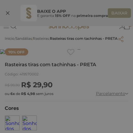
Ganhe 10% OFF na coleção utilizando o código do seu vendedor*
S
BAIXE O APP
BAIXAR
E garanta
15% OFF
na
primeira compra
0
Sandálias
Rasteiras
Rasteiras tiras com tachinhas - PRETA
Clique
para dar zoom.
70
% OFF
Rasteiras tiras com tachinhas - PRETA
Código
:
419570002
R$
29
,
90
R$
99
,
90
Parcelamento
ou
6
x
de
R$
4
,
98
sem juros
Cores