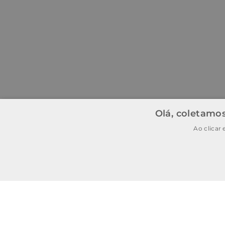
Olá, coletamos
Ao clicar
BAIXE O APP
BAIXAR
E garanta
15% OFF
na
primeira
compra