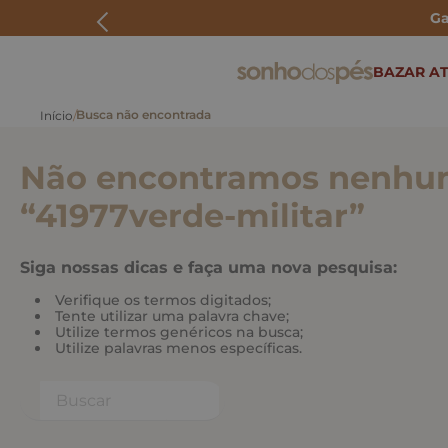
Ga
ERMOS MAIS BUSCADOS
BAZAR AT
rasteira
papete
Não encontramos nenhum
tenis
bolsa
“
41977verde-militar
”
bota
Siga nossas dicas e faça uma nova pesquisa:
Verifique os termos digitados;
Tente utilizar uma palavra chave;
Utilize termos genéricos na busca;
Utilize palavras menos específicas.
Buscar