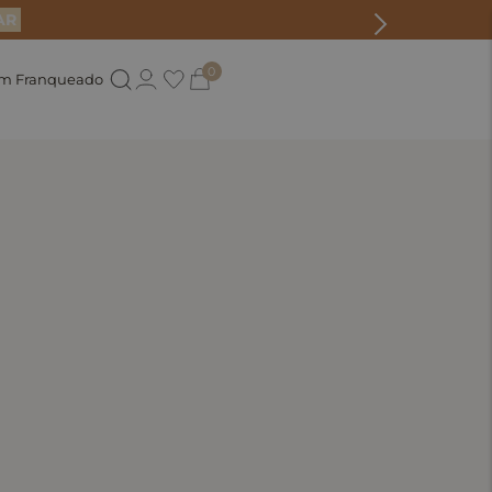
AR
0
um Franqueado