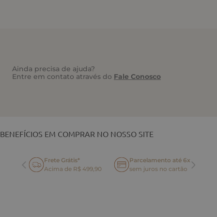
Ainda precisa de ajuda?
Entre em contato através do
Fale Conosco
VOCÊ TAMBÉM PODE GOSTAR
BENEFÍCIOS EM COMPRAR NO NOSSO SITE
Frete Grátis*
Parcelamento até 6x
oca
Acima de R$ 499,90
sem juros no cartão