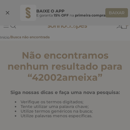
Ganhe 10% OFF
na primeira compra
S
BEMVINDASONHO
COPIAR
BAIXE O APP
BAIXAR
E garanta
15% OFF
na
primeira compra
0
Não encontramos
nenhum resultado para
“
42002ameixa
”
Siga nossas dicas e faça uma nova pesquisa:
Verifique os termos digitados;
Tente utilizar uma palavra chave;
Utilize termos genéricos na busca;
Utilize palavras menos específicas.