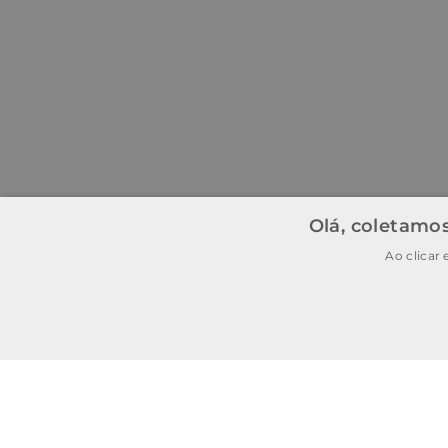
Olá, coletamos
Ao clicar
BAIXE O APP
BAIXAR
E garanta
15% OFF
na
primeira
compra