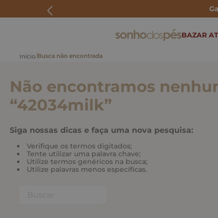
Ga
ERMOS MAIS BUSCADOS
BAZAR AT
rasteira
papete
Não encontramos nenhum
tenis
bolsa
“
42034milk
”
bota
Siga nossas dicas e faça uma nova pesquisa:
Verifique os termos digitados;
Tente utilizar uma palavra chave;
Utilize termos genéricos na busca;
Utilize palavras menos específicas.
Buscar