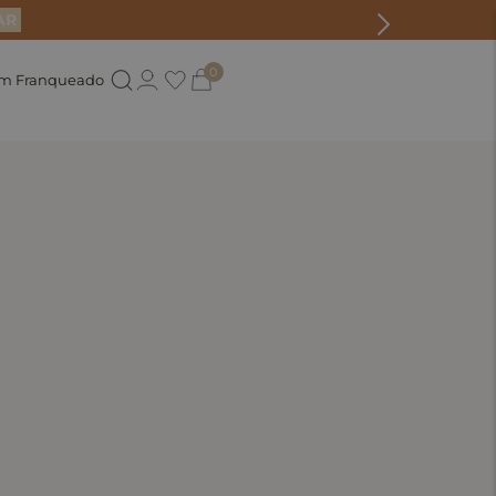
AR
0
um Franqueado