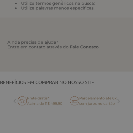
Utilize termos genéricos na busca;
Utilize palavras menos específicas.
Ainda precisa de ajuda?
Entre em contato através do
Fale Conosco
VOCÊ TAMBÉM PODE GOSTAR
BENEFÍCIOS EM COMPRAR NO NOSSO SITE
Frete Grátis*
Parcelamento até 6x
oca
Acima de R$ 499,90
sem juros no cartão