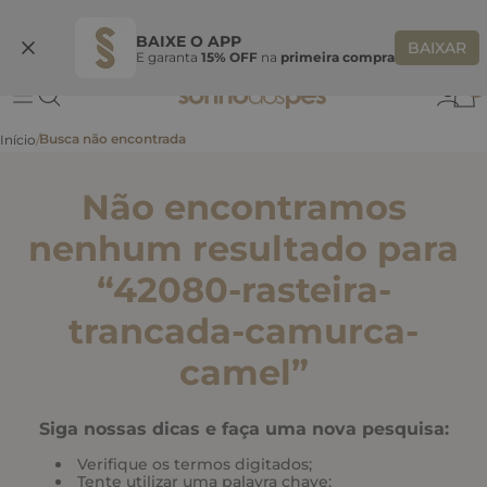
Ganhe 10% OFF
na primeira compra
S
BEMVINDASONHO
COPIAR
BAIXE O APP
BAIXAR
E garanta
15% OFF
na
primeira compra
0
Não encontramos
nenhum resultado para
“
42080-rasteira-
trancada-camurca-
camel
”
Siga nossas dicas e faça uma nova pesquisa:
Verifique os termos digitados;
Tente utilizar uma palavra chave;