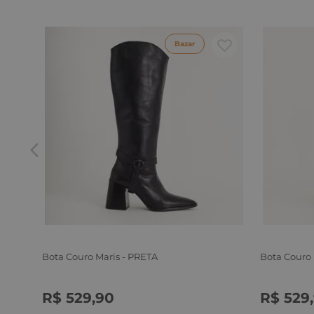
Bazar
Bota Couro Maris - PRETA
Bota Couro
R$
529
,
90
R$
529
,
34
35
36
37
38
39
34
35
3