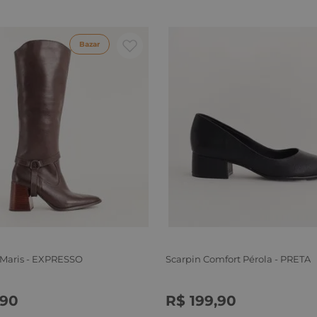
Bazar
 Maris - EXPRESSO
Scarpin Comfort Pérola - PRETA
90
R$
199
,
90
6
37
38
39
34
35
36
37
38
39
40