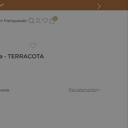
r*
0
um Franqueado
sa - TERRACOTA
0
Parcelamento
uros