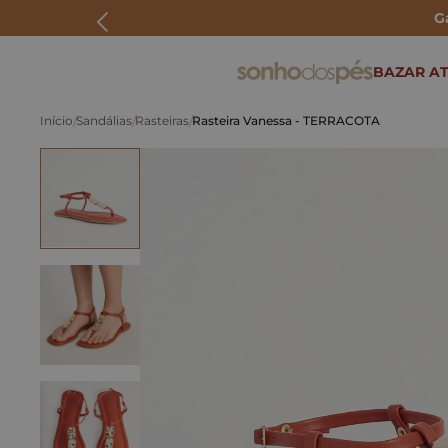
G
ERMOS MAIS BUSCADOS
BAZAR AT
rasteira
Sandálias
Rasteiras
Rasteira Vanessa - TERRACOTA
papete
tenis
bolsa
bota