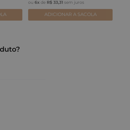
ou
6
x
de
R$
33
,
31
sem juros
OLA
ADICIONAR A SACOLA
duto?