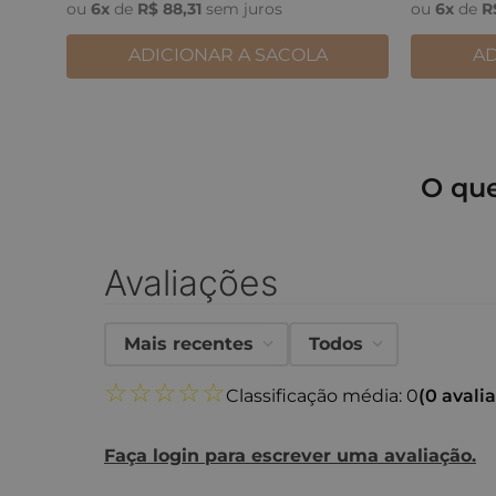
ou
6
x
de
R$
88
,
31
sem juros
ou
6
x
de
R
ADICIONAR A SACOLA
AD
O qu
Avaliações
Mais recentes
Todos
☆
☆
☆
☆
☆
Classificação média: 0
(0 avali
Faça login para escrever uma avaliação.