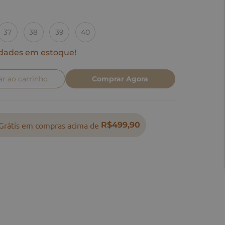
37
38
39
40
dades em estoque!
ar ao carrinho
Comprar Agora
Grátis em compras acima de
R$499,90