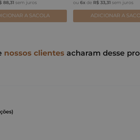
$
88
,
31
sem juros
ou
6
x
de
R$
33
,
31
sem juros
ICIONAR A SACOLA
ADICIONAR A SAC
e
nossos clientes
acharam desse pro
ações)