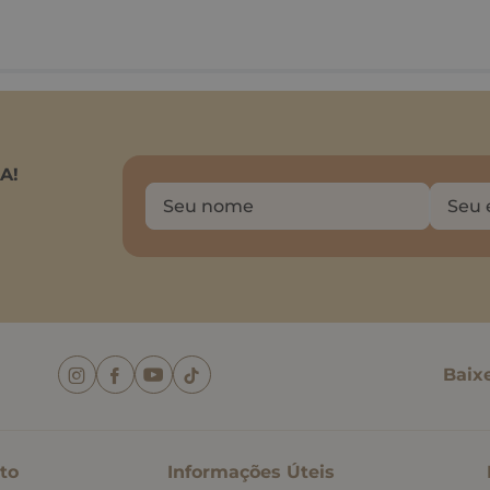
A!
Baix
to
Informações Úteis