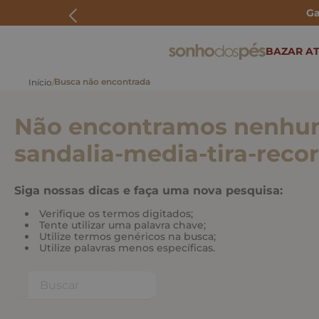
Ga
ERMOS MAIS BUSCADOS
BAZAR AT
rasteira
papete
Não encontramos nenhum
tenis
bolsa
sandalia-media-tira-rec
bota
Siga nossas dicas e faça uma nova pesquisa:
Verifique os termos digitados;
Tente utilizar uma palavra chave;
Utilize termos genéricos na busca;
Utilize palavras menos específicas.
Buscar