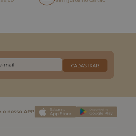
499,90
sem juros no cartão
CADASTRAR
e o nosso APP