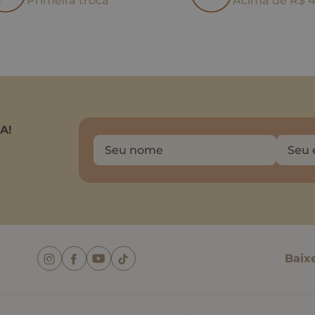
Primeira troca
Acima de R$ 
A!
Baix