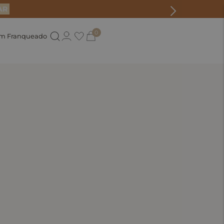
AR
0
um Franqueado