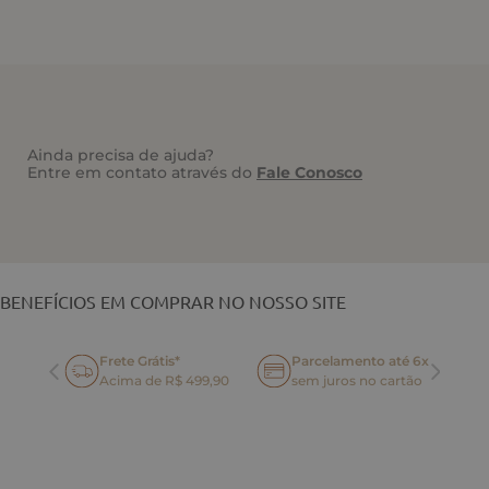
Ainda precisa de ajuda?
Entre em contato através do
Fale Conosco
VOCÊ TAMBÉM PODE GOSTAR
BENEFÍCIOS EM COMPRAR NO NOSSO SITE
Frete Grátis*
Parcelamento até 6x
oca
Acima de R$ 499,90
sem juros no cartão