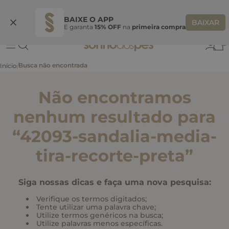
Ganhe 10% OFF
na primeira compra
S
BEMVINDASONHO
COPIAR
BAIXE O APP
BAIXAR
E garanta
15% OFF
na
primeira compra
0
Não encontramos
nenhum resultado para
“
42093-sandalia-media-
tira-recorte-preta
”
Siga nossas dicas e faça uma nova pesquisa:
Verifique os termos digitados;
Tente utilizar uma palavra chave;
Utilize termos genéricos na busca;
Utilize palavras menos específicas.