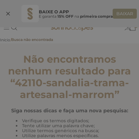
Ganhe 10% OFF na coleção utilizando o código do seu vendedor*
S
BAIXE O APP
BAIXAR
E garanta
15% OFF
na
primeira compra
0
Não encontramos
nenhum resultado para
“
42110-sandalia-trama-
artesanal-marrom
”
Siga nossas dicas e faça uma nova pesquisa:
Verifique os termos digitados;
Tente utilizar uma palavra chave;
Utilize termos genéricos na busca;
Utilize palavras menos específicas.