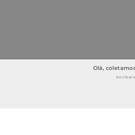
Olá, coletamos
Ao clicar
BAIXE O APP
BAIXAR
E garanta
15% OFF
na
primeira
compra