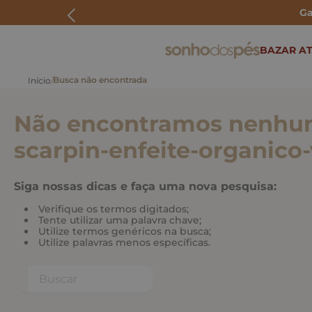
Ga
ERMOS MAIS BUSCADOS
BAZAR AT
rasteira
papete
Não encontramos nenhum
tenis
bolsa
scarpin-enfeite-organico
bota
Siga nossas dicas e faça uma nova pesquisa:
Verifique os termos digitados;
Tente utilizar uma palavra chave;
Utilize termos genéricos na busca;
Utilize palavras menos específicas.
Buscar