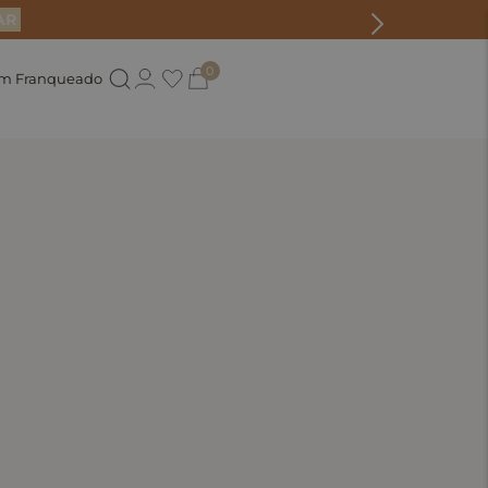
AR
0
um Franqueado