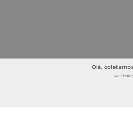
Olá, coletamos
Ao clicar
BAIXE O APP
BAIXAR
E garanta
15% OFF
na
primeira
compra