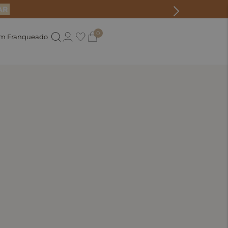
AR
0
um Franqueado