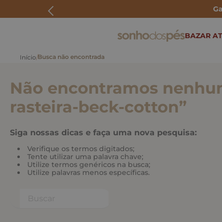
Ga
ERMOS MAIS BUSCADOS
BAZAR AT
rasteira
papete
Não encontramos nenhum
tenis
bolsa
rasteira-beck-cotton
”
bota
Siga nossas dicas e faça uma nova pesquisa:
Verifique os termos digitados;
Tente utilizar uma palavra chave;
Utilize termos genéricos na busca;
Utilize palavras menos específicas.
Buscar