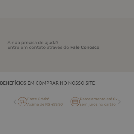
Ainda precisa de ajuda?
Entre em contato através do
Fale Conosco
VOCÊ TAMBÉM PODE GOSTAR
BENEFÍCIOS EM COMPRAR NO NOSSO SITE
Frete Grátis*
Parcelamento até 6x
oca
Acima de R$ 499,90
sem juros no cartão