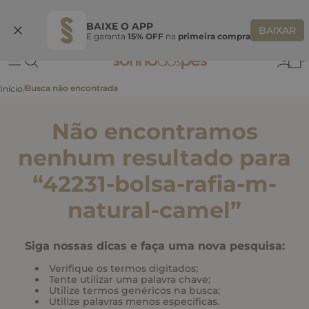
Ganhe 10% OFF
na primeira compra
S
BEMVINDASONHO
COPIAR
BAIXE O APP
BAIXAR
E garanta
15% OFF
na
primeira compra
0
Não encontramos
nenhum resultado para
“
42231-bolsa-rafia-m-
natural-camel
”
Siga nossas dicas e faça uma nova pesquisa:
Verifique os termos digitados;
Tente utilizar uma palavra chave;
Utilize termos genéricos na busca;
Utilize palavras menos específicas.