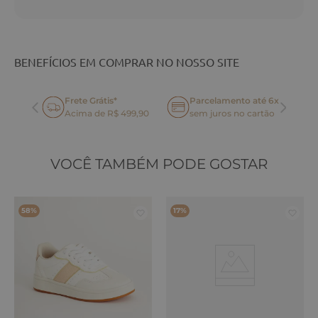
BENEFÍCIOS EM COMPRAR NO NOSSO SITE
Frete Grátis*
Parcelamento até 6x
oca
Acima de R$ 499,90
sem juros no cartão
VOCÊ TAMBÉM PODE GOSTAR
58%
17%