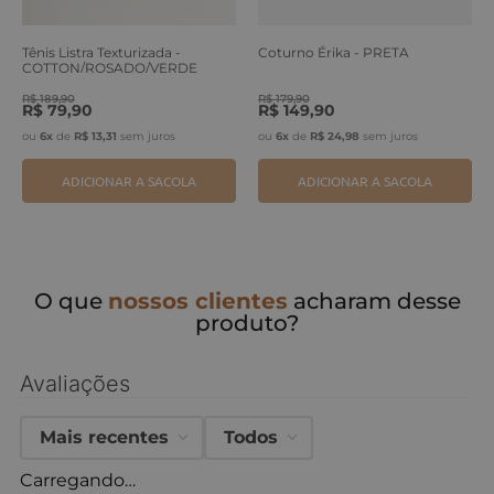
Tênis Listra Texturizada -
Coturno Érika - PRETA
COTTON/ROSADO/VERDE
ERVA
R$
189
,
90
R$
179
,
90
R$
79
,
90
R$
149
,
90
ou
6
x
de
R$
13
,
31
sem juros
ou
6
x
de
R$
24
,
98
sem juros
ADICIONAR A SACOLA
ADICIONAR A SACOLA
O que
nossos clientes
acharam desse
produto?
Avaliações
Mais recentes
Todos
Carregando…