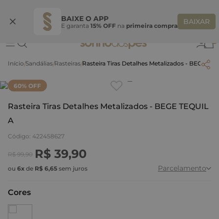
Ganhe 10% OFF na coleção utilizando o código do seu vendedor*
S
BAIXE O APP
BAIXAR
E garanta
15% OFF
na
primeira compra
0
Sandálias
Rasteiras
Rasteira Tiras Detalhes Metalizados - BEGE TE
Clique
para dar zoom.
60
% OFF
Rasteira Tiras Detalhes Metalizados - BEGE TEQUIL
A
Código
:
422458627
R$
39
,
90
R$
99
,
90
Parcelamento
ou
6
x
de
R$
6
,
65
sem juros
Cores