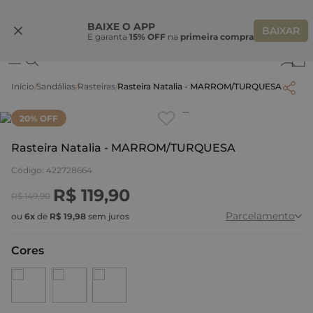
Ganhe 10% OFF na coleção utilizando o código do seu vendedor*
S
BAIXE O APP
BAIXAR
E garanta
15% OFF
na
primeira compra
0
Sandálias
Rasteiras
Rasteira Natalia - MARROM/TURQUESA
Clique
para dar zoom.
20
% OFF
Rasteira Natalia - MARROM/TURQUESA
Código
:
422728664
R$
119
,
90
R$
149
,
90
Parcelamento
ou
6
x
de
R$
19
,
98
sem juros
Cores