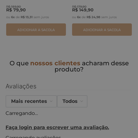
ERVA
R$
189
,
90
R$
179
,
90
R$
79
,
90
R$
149
,
90
ou
6
x
de
R$
13
,
31
sem juros
ou
6
x
de
R$
24
,
98
sem juros
ADICIONAR A SACOLA
ADICIONAR A SACOLA
O que
nossos clientes
acharam desse
produto?
Avaliações
Mais recentes
Todos
Carregando…
Faça login para escrever uma avaliação.
Carregando avaliações…