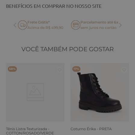
BENEFÍCIOS EM COMPRAR NO NOSSO SITE
Frete Grátis*
Parcelamento até 6x
oca
Acima de R$ 499,90
sem juros no cartão
VOCÊ TAMBÉM PODE GOSTAR
58%
17%
Tênis Listra Texturizada -
Coturno Érika - PRETA
COTTON/ROSADO/VERDE