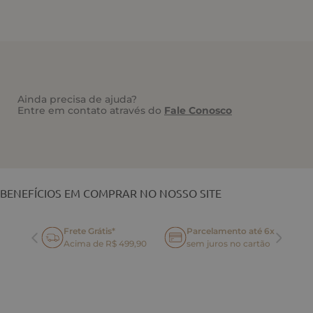
Ainda precisa de ajuda?
Entre em contato através do
Fale Conosco
VOCÊ TAMBÉM PODE GOSTAR
BENEFÍCIOS EM COMPRAR NO NOSSO SITE
Frete Grátis*
Parcelamento até 6x
oca
Acima de R$ 499,90
sem juros no cartão