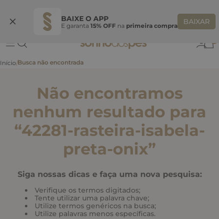
Ganhe 10% OFF
na primeira compra
S
BEMVINDASONHO
COPIAR
BAIXE O APP
BAIXAR
E garanta
15% OFF
na
primeira compra
0
Não encontramos
nenhum resultado para
“
42281-rasteira-isabela-
preta-onix
”
Siga nossas dicas e faça uma nova pesquisa:
Verifique os termos digitados;
Tente utilizar uma palavra chave;
Utilize termos genéricos na busca;
Utilize palavras menos específicas.