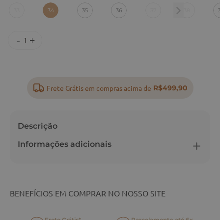
:
34
33
34
35
36
37
38
Frete Grátis em compras acima de
R$499,90
Descrição
Informações adicionais
BENEFÍCIOS EM COMPRAR NO NOSSO SITE
Frete Grátis*
Parcelamento até 6x