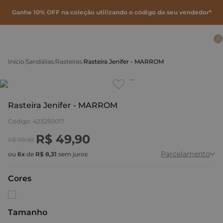
Ganhe 10% OFF na coleção utilizando o código do seu vendedor*
0
Sandálias
Rasteiras
Rasteira Jenifer - MARROM
Clique
para dar zoom.
Rasteira Jenifer - MARROM
Código
:
423250017
R$
49
,
90
R$
119
,
90
Parcelamento
ou
6
x
de
R$
8
,
31
sem juros
Cores
Tamanho