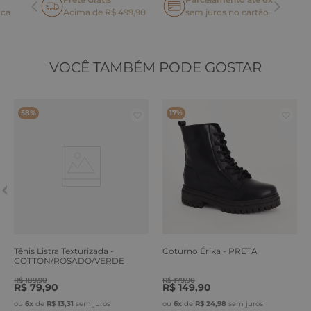
oca
Acima de R$ 499,90
sem juros no cartão
VOCÊ TAMBÉM PODE GOSTAR
58%
17%
Tênis Listra Texturizada -
Coturno Érika - PRETA
COTTON/ROSADO/VERDE
ERVA
R$
189
,
90
R$
179
,
90
R$
79
,
90
R$
149
,
90
ou
6
x
de
R$
13
,
31
sem juros
ou
6
x
de
R$
24
,
98
sem juros