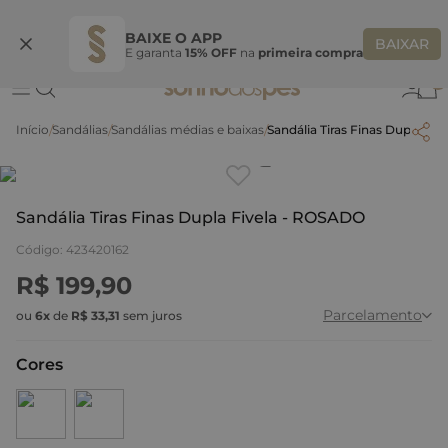
Ganhe 10% OFF na coleção utilizando o código do seu vendedor*
S
BAIXE O APP
BAIXAR
E garanta
15% OFF
na
primeira compra
0
Sandálias
Sandálias médias e baixas
Sandália Tiras Finas Dupla Fi
Clique
para dar zoom.
Sandália Tiras Finas Dupla Fivela - ROSADO
Código
:
423420162
R$
199
,
90
Parcelamento
ou
6
x
de
R$
33
,
31
sem juros
Cores