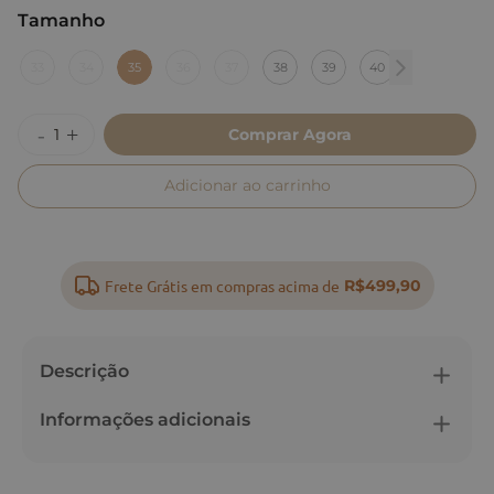
Tamanho
:
35
33
34
35
36
37
38
39
40
Comprar Agora
Adicionar ao carrinho
Frete Grátis em compras acima de
R$499,90
Descrição
Informações adicionais