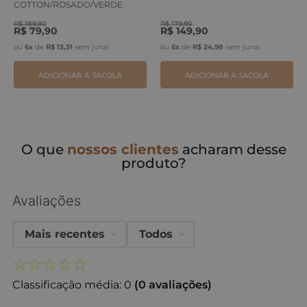
COTTON/ROSADO/VERDE
ERVA
R$
189
,
90
R$
179
,
90
R$
79
,
90
R$
149
,
90
ou
6
x
de
R$
13
,
31
sem juros
ou
6
x
de
R$
24
,
98
sem juros
ADICIONAR A SACOLA
ADICIONAR A SACOLA
O que
nossos clientes
acharam desse
produto?
Avaliações
Mais recentes
Todos
☆
☆
☆
☆
☆
Classificação média: 0
(0 avaliações)