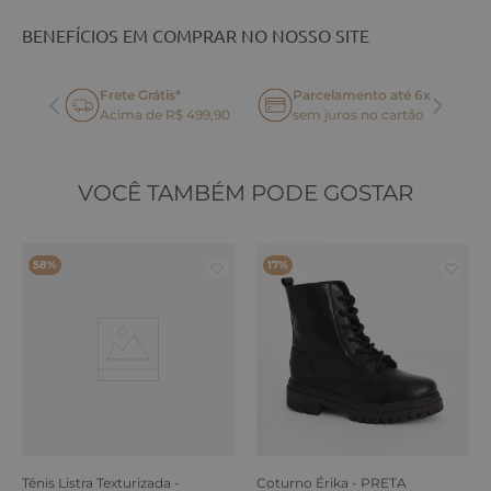
BENEFÍCIOS EM COMPRAR NO NOSSO SITE
Frete Grátis*
Parcelamento até 6x
oca
Acima de R$ 499,90
sem juros no cartão
VOCÊ TAMBÉM PODE GOSTAR
58%
17%
Tênis Listra Texturizada -
Coturno Érika - PRETA