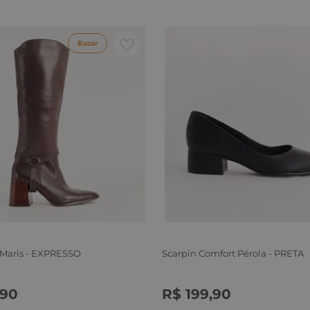
Bazar
 Maris - EXPRESSO
Scarpin Comfort Pérola - PRETA
90
R$
199
,
90
6
37
38
39
34
35
36
37
38
39
40