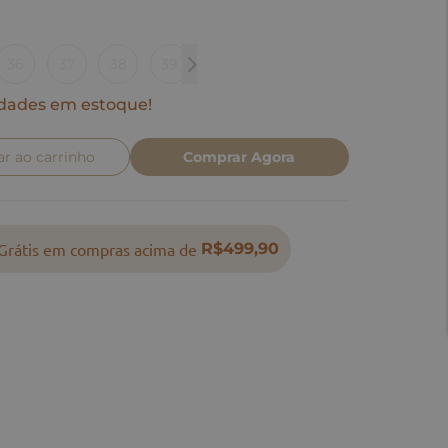
36
37
38
39
40
dades em estoque!
ar ao carrinho
Comprar Agora
Grátis em compras acima de
R$499,90