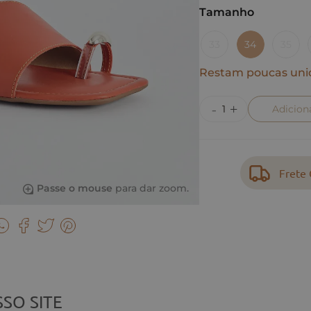
Tamanho
33
34
35
Restam poucas uni
Adicion
Frete 
Passe o mouse
para dar zoom.
SO SITE