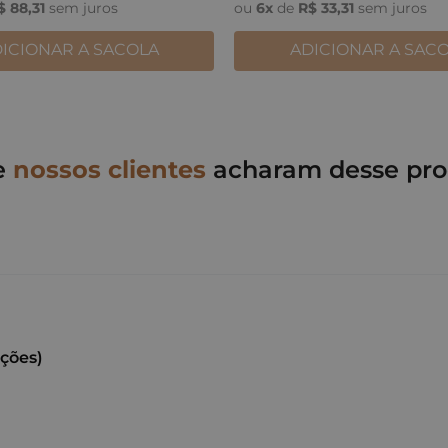
$
88
,
31
sem juros
ou
6
x
de
R$
33
,
31
sem juros
ICIONAR A SACOLA
ADICIONAR A SAC
e
nossos clientes
acharam desse pro
ações)