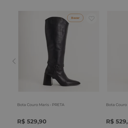
Bazar
Bota Couro Maris - PRETA
Bota Couro
R$
529
,
90
R$
529
,
34
35
36
37
38
39
34
35
3