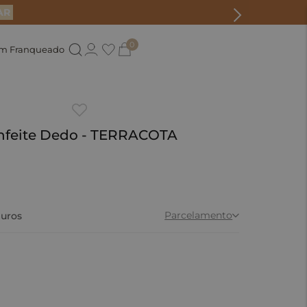
AR
0
um Franqueado
 Enfeite Dedo - TERRACOTA
0
Parcelamento
uros