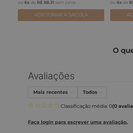
ou
6
x
de
R$
88
,
31
sem juros
ou
6
x
de
R
ADICIONAR A SACOLA
AD
O qu
Avaliações
Mais recentes
Todos
☆
☆
☆
☆
☆
Classificação média: 0
(0 avali
Faça login para escrever uma avaliação.