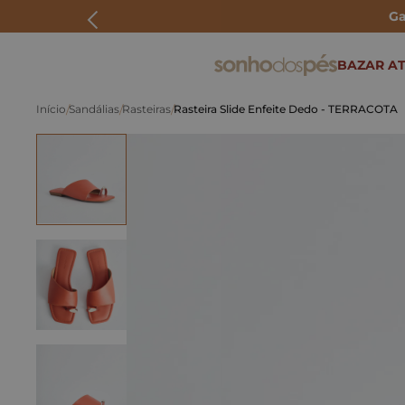
Ga
ERMOS MAIS BUSCADOS
BAZAR AT
rasteira
Sandálias
Rasteiras
Rasteira Slide Enfeite Dedo - TERRACOTA
papete
tenis
bolsa
bota