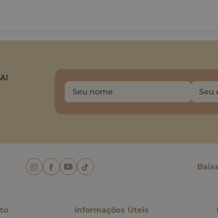
A!
Baix
to
Informações Úteis