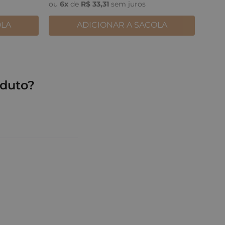
ou
6
x
de
R$
33
,
31
sem juros
OLA
ADICIONAR A SACOLA
duto?