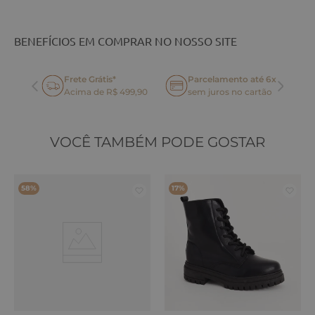
BENEFÍCIOS EM COMPRAR NO NOSSO SITE
Frete Grátis*
Parcelamento até 6x
oca
Acima de R$ 499,90
sem juros no cartão
VOCÊ TAMBÉM PODE GOSTAR
58%
17%