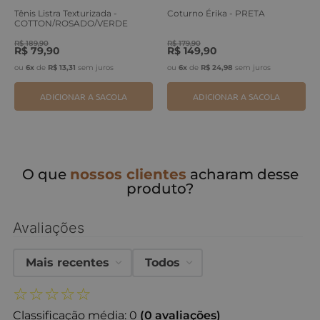
Tênis Listra Texturizada -
Coturno Érika - PRETA
COTTON/ROSADO/VERDE
ERVA
R$
189
,
90
R$
179
,
90
R$
79
,
90
R$
149
,
90
ou
6
x
de
R$
13
,
31
sem juros
ou
6
x
de
R$
24
,
98
sem juros
ADICIONAR A SACOLA
ADICIONAR A SACOLA
O que
nossos clientes
acharam desse
produto?
Avaliações
Mais recentes
Todos
☆
☆
☆
☆
☆
Classificação média: 0
(0 avaliações)