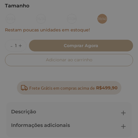
Tamanho
:
39/40
33/34
35/36
37/38
39/40
Restam poucas unidades em estoque!
Comprar Agora
Adicionar ao carrinho
Frete Grátis em compras acima de
R$499,90
Descrição
Informações adicionais