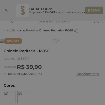
Ganhe 10% OFF na coleção utilizando o código do seu vendedor*
S
BAIXE O APP
BAIXAR
E garanta
15% OFF
na
primeira compra
0
Sandálias
Rasteiras
Chinelo Pedraria - ROSE
Clique
para dar zoom.
56
% OFF
Chinelo Pedraria - ROSE
Código
:
423891317
R$
39
,
90
R$
89
,
90
Parcelamento
ou
6
x
de
R$
6
,
65
sem juros
Cores