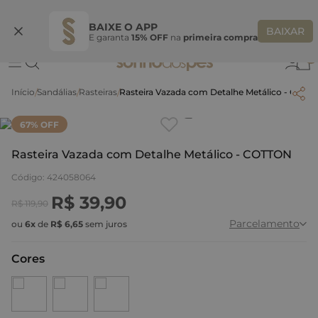
Ganhe 10% OFF na coleção utilizando o código do seu vendedor*
S
BAIXE O APP
BAIXAR
E garanta
15% OFF
na
primeira compra
0
Sandálias
Rasteiras
Rasteira Vazada com Detalhe Metálico - COTT
Clique
para dar zoom.
67
% OFF
Rasteira Vazada com Detalhe Metálico - COTTON
Código
:
424058064
R$
39
,
90
R$
119
,
90
Parcelamento
ou
6
x
de
R$
6
,
65
sem juros
Cores