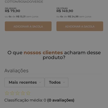
COTTON/ROSADO/VERDE
ERVA
R$
189
,
90
R$
179
,
90
R$
79
,
90
R$
149
,
90
ou
6
x
de
R$
13
,
31
sem juros
ou
6
x
de
R$
24
,
98
sem juros
ADICIONAR A SACOLA
ADICIONAR A SACOLA
O que
nossos clientes
acharam desse
produto?
Avaliações
Mais recentes
Todos
☆
☆
☆
☆
☆
Classificação média: 0
(0 avaliações)