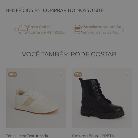
BENEFÍCIOS EM COMPRAR NO NOSSO SITE
Frete Grátis*
Parcelamento até 6x
oca
Acima de R$ 499,90
sem juros no cartão
VOCÊ TAMBÉM PODE GOSTAR
58%
17%
Tênis Listra Texturizada -
Coturno Érika - PRETA