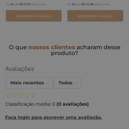
ou
6
x
de
R$
13
,
31
sem juros
ou
6
x
de
R$
24
,
98
sem juros
ADICIONAR A SACOLA
ADICIONAR A SACOLA
O que
nossos clientes
acharam desse
produto?
Avaliações
Mais recentes
Todos
☆
☆
☆
☆
☆
Classificação média: 0
(0 avaliações)
Faça login para escrever uma avaliação.