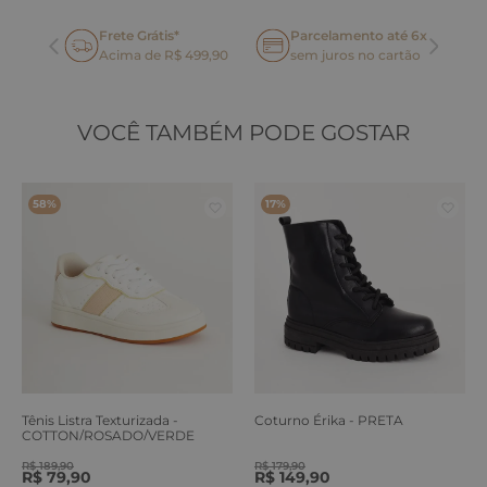
Frete Grátis*
Parcelamento até 6x
oca
Acima de R$ 499,90
sem juros no cartão
VOCÊ TAMBÉM PODE GOSTAR
58%
17%
Tênis Listra Texturizada -
Coturno Érika - PRETA
COTTON/ROSADO/VERDE
ERVA
R$
189
,
90
R$
179
,
90
R$
79
,
90
R$
149
,
90