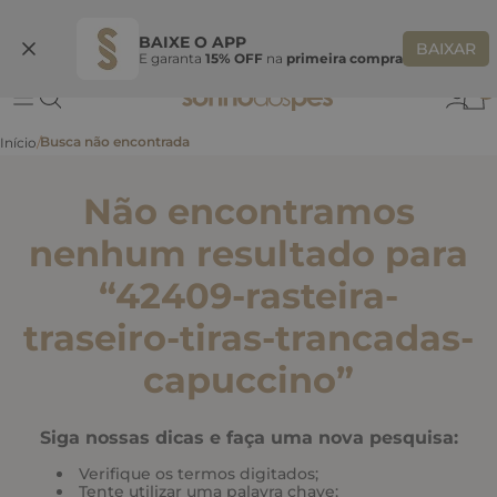
Ganhe 10% OFF
na primeira compra
S
BEMVINDASONHO
COPIAR
BAIXE O APP
BAIXAR
E garanta
15% OFF
na
primeira compra
0
Não encontramos
nenhum resultado para
“
42409-rasteira-
traseiro-tiras-trancadas-
capuccino
”
Siga nossas dicas e faça uma nova pesquisa:
Verifique os termos digitados;
Tente utilizar uma palavra chave;