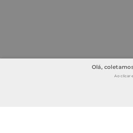
Olá, coletamos
Ao clicar
BAIXE O APP
BAIXAR
E garanta
15% OFF
na
primeira
compra