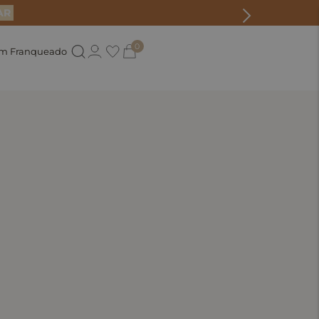
AR
0
um Franqueado