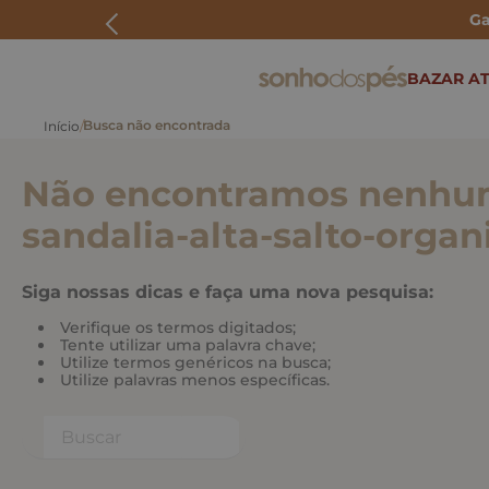
Ga
ERMOS MAIS BUSCADOS
BAZAR AT
rasteira
papete
Não encontramos nenhum
tenis
bolsa
sandalia-alta-salto-organ
bota
Siga nossas dicas e faça uma nova pesquisa:
Verifique os termos digitados;
Tente utilizar uma palavra chave;
Utilize termos genéricos na busca;
Utilize palavras menos específicas.
Buscar