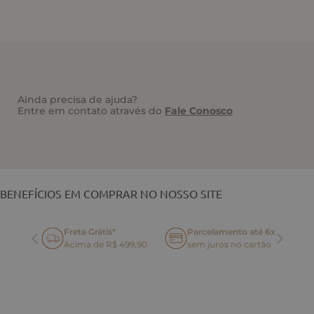
Ainda precisa de ajuda?
Entre em contato através do
Fale Conosco
VOCÊ TAMBÉM PODE GOSTAR
BENEFÍCIOS EM COMPRAR NO NOSSO SITE
Frete Grátis*
Parcelamento até 6x
oca
Acima de R$ 499,90
sem juros no cartão