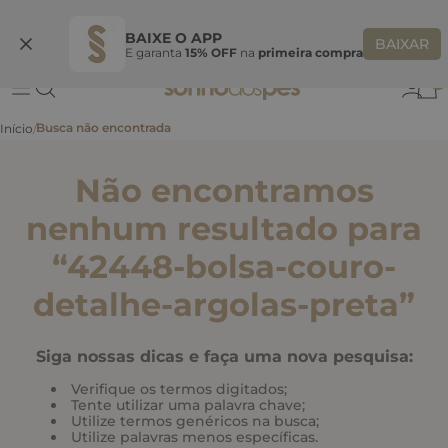
Ganhe 10% OFF
na primeira compra
S
BEMVINDASONHO
COPIAR
BAIXE O APP
BAIXAR
E garanta
15% OFF
na
primeira compra
0
Não encontramos
nenhum resultado para
“
42448-bolsa-couro-
detalhe-argolas-preta
”
Siga nossas dicas e faça uma nova pesquisa:
Verifique os termos digitados;
Tente utilizar uma palavra chave;
Utilize termos genéricos na busca;
Utilize palavras menos específicas.