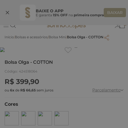
Ganhe 10% OFF na coleção utilizando o código do seu vendedor*
S
BAIXE O APP
BAIXAR
E garanta
15% OFF
na
primeira compra
0
Bolsas e acessórios
Bolsa Mini
Bolsa Olga - COTTON
Clique
para dar zoom.
Bolsa Olga - COTTON
Código
:
424518064
R$
399
,
90
Parcelamento
ou
6
x
de
R$
66
,
65
sem juros
Cores