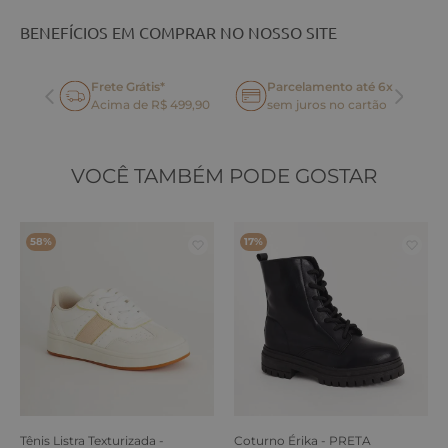
BENEFÍCIOS EM COMPRAR NO NOSSO SITE
Frete Grátis*
Parcelamento até 6x
oca
Acima de R$ 499,90
sem juros no cartão
VOCÊ TAMBÉM PODE GOSTAR
58%
17%
Tênis Listra Texturizada -
Coturno Érika - PRETA