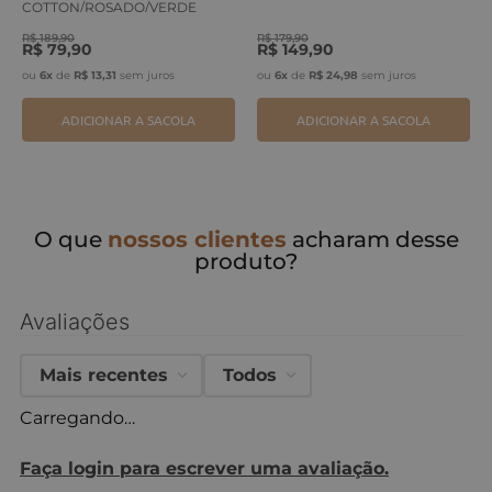
COTTON/ROSADO/VERDE
ERVA
R$
189
,
90
R$
179
,
90
R$
79
,
90
R$
149
,
90
ou
6
x
de
R$
13
,
31
sem juros
ou
6
x
de
R$
24
,
98
sem juros
ADICIONAR A SACOLA
ADICIONAR A SACOLA
O que
nossos clientes
acharam desse
produto?
Avaliações
Mais recentes
Todos
Carregando…
Faça login para escrever uma avaliação.