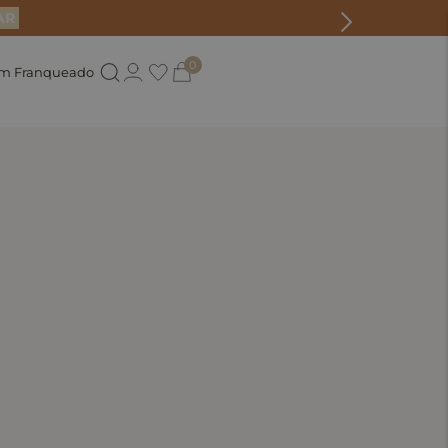
AR
0
um Franqueado