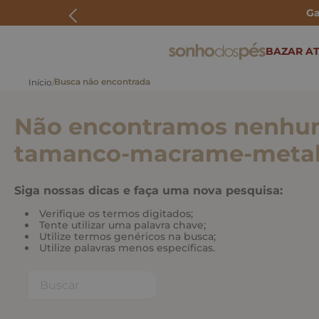
Ga
ERMOS MAIS BUSCADOS
BAZAR AT
rasteira
papete
Não encontramos nenhum
tenis
bolsa
tamanco-macrame-metali
bota
Siga nossas dicas e faça uma nova pesquisa:
Verifique os termos digitados;
Tente utilizar uma palavra chave;
Utilize termos genéricos na busca;
Utilize palavras menos específicas.
Buscar