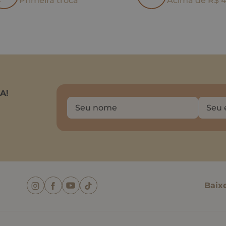
Primeira troca
Acima de R$ 
A!
Baix