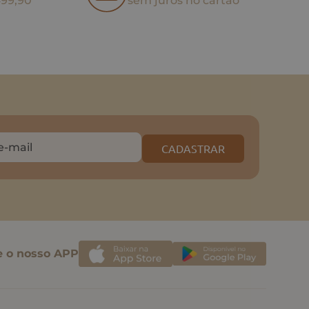
499,90
sem juros no cartão
CADASTRAR
e o nosso APP