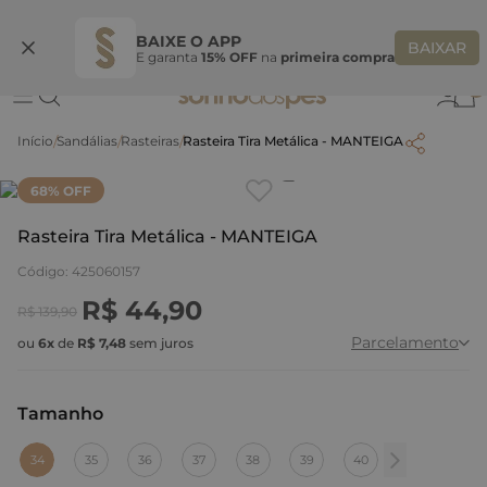
Ganhe 10% OFF na coleção utilizando o código do seu vendedor*
S
BAIXE O APP
BAIXAR
E garanta
15% OFF
na
primeira compra
0
Sandálias
Rasteiras
Rasteira Tira Metálica - MANTEIGA
Clique
para dar zoom.
68
% OFF
Rasteira Tira Metálica - MANTEIGA
Código
:
425060157
R$
44
,
90
R$
139
,
90
Parcelamento
ou
6
x
de
R$
7
,
48
sem juros
Tamanho
:
34
34
35
36
37
38
39
40