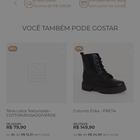
Frete Grátis*
Parcelamento até 6x
oca
Acima de R$ 499,90
sem juros no cartão
VOCÊ TAMBÉM PODE GOSTAR
58%
17%
Tênis Listra Texturizada -
Coturno Érika - PRETA
COTTON/ROSADO/VERDE
ERVA
R$
189
,
90
R$
179
,
90
R$
79
,
90
R$
149
,
90
ou
6
x
de
R$
13
,
31
sem juros
ou
6
x
de
R$
24
,
98
sem juros